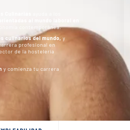
s Culinarias
ayuda a los
orientadas al mundo laboral en
ronomía contemporánea.
os culinarios del mundo,
y
carrera profesional en
ector de la hostelería
n
y comienza tu carrera