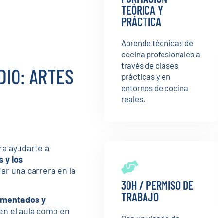
TEÓRICA Y
PRÁCTICA
Aprende técnicas de
cocina profesionales a
través de clases
IO: ARTES
prácticas y en
entornos de cocina
reales.
ra ayudarte a
s y los
ar una carrera en la
30H / PERMISO DE
TRABAJO
imentados y
en el aula como en
Con un visado de