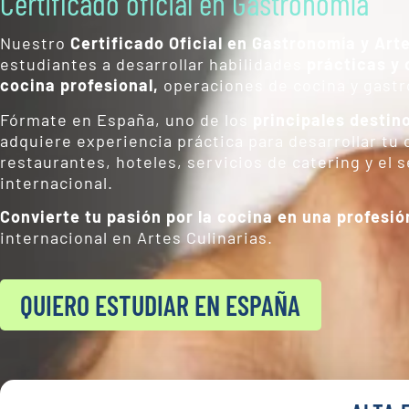
Certificado oficial en Gastronomía
Nuestro
Certificado Oficial en Gastronomía y Arte
estudiantes a desarrollar habilidades
prácticas y 
cocina profesional,
operaciones de cocina y gast
Fórmate en España, uno de los
principales destin
adquiere experiencia práctica para desarrollar tu 
restaurantes, hoteles, servicios de catering y el s
internacional.
Convierte tu pasión por la cocina en una profesió
internacional en Artes Culinarias.
QUIERO ESTUDIAR EN ESPAÑA