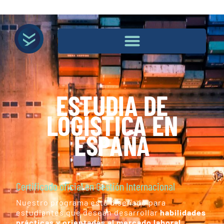
ESTUDIA DE
LOGÍSTICA EN
ESPAÑA
Certificado oficial en Gestión Internacional
Nuestro programa está diseñado para
estudiantes que desean desarrollar
habilidades
prácticas y orientadas al mercado laboral.