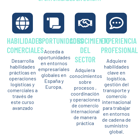
HABILIDADES
OPORTUNIDADES
CONOCIMIENTO
EXPERIENCIA
COMERCIALES
DEL
PROFESIONAL
Acceda a
oportunidades
SECTOR
Desarrolla
Adquiere
en entornos
habilidades
habilidades
empresariales
Adquiera
prácticas en
clave en
globales en
conocimientos
operaciones
logística,
España y
sobre
logísticas y
gestión del
Europa.
procesos ,
comerciales a
transporte y
coordinación
través de
comercio
y operaciones
este curso
internacional
de comercio
avanzado
para trabajar
internacional
en entornos
de manera
de cadena de
práctica
suministro
global.