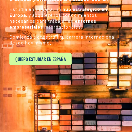
Estudia en España, un
hub estratégico en
Europa,
y adquiere los conocimientos
necesarios para trabajar en
entornos
empresariales
internacionales.
Comienza a construir tu carrera internacional
desde hoy mismo.
QUIERO ESTUDIAR EN ESPAÑA